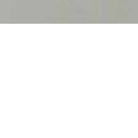
Verändere deine Realität –
entdecke dein wahres
Potenzial.
Wenn Du Theta Healing® lernen möchtest, bist du hier genau
richtig. Ich bin seit 2015 zertifizierte Lehrerin und freue mich,