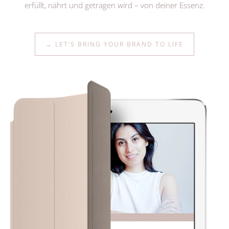
erfüllt, nährt und getragen wird – von deiner Essenz.
→ LET’S BRING YOUR BRAND TO LIFE