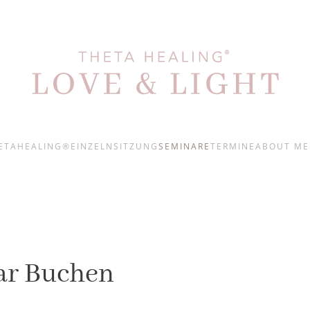
ETAHEALING®
EINZELNSITZUNG
SEMINARE
TERMINE
ABOUT ME
ar Buchen